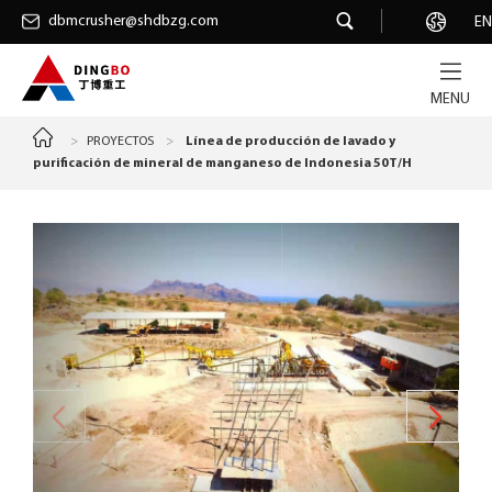
dbmcrusher@shdbzg.com
dbmcrusher@shdbzg.com
Carrera
EN
MENU
>
PROYECTOS
>
Línea de producción de lavado y
purificación de mineral de manganeso de Indonesia 50T/H