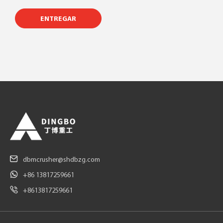
ENTREGAR
dbmcrusher@shdbzg.com
+86 13817259661
+8613817259661