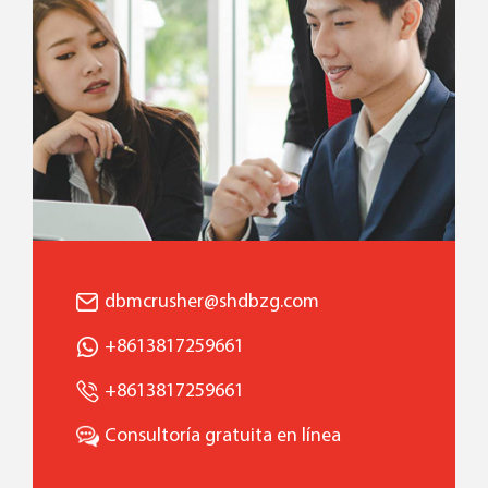
dbmcrusher@shdbzg.com
+8613817259661
+8613817259661
Consultoría gratuita en línea