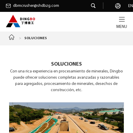
dbmcrusher@shdbzg.com
dbmcrusher@shdbzg.com
Carrera
EN
MENU
>
SOLUCIONES
SOLUCIONES
Con una rica experiencia en procesamiento de minerales, Dingbo
puede ofrecer soluciones completas avanzadas y razonables
para agregados, procesamiento de minerales, desechos de
construcción, etc.