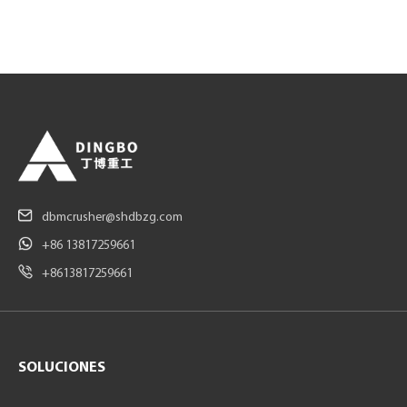
dbmcrusher@shdbzg.com
+86 13817259661
+8613817259661
SOLUCIONES