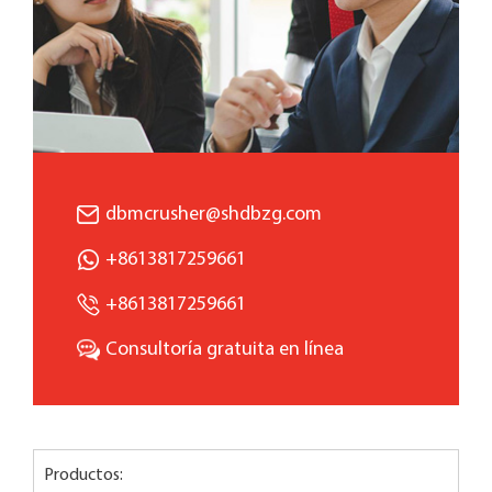
dbmcrusher@shdbzg.com
+8613817259661
+8613817259661
Consultoría gratuita en línea
Productos: