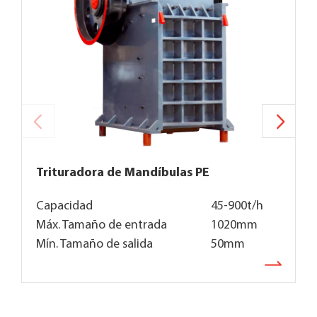
Trituradora de Mandíbulas PE
T
Capacidad
45-900t/h
C
Máx. Tamaño de entrada
1020mm
T
Mín. Tamaño de salida
50mm