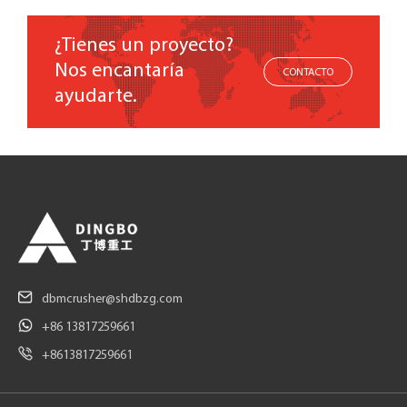
¿Tienes un proyecto?
Nos encantaría
CONTACTO
ayudarte.
dbmcrusher@shdbzg.com
+86 13817259661
+8613817259661